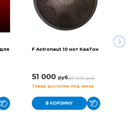
 для
F Astronaut 10 нот КааТон
C Aeg
(KaaT
51 000
42 
руб.
59 500
руб.
Товар доступен под заказ
Товар
В КОРЗИНУ