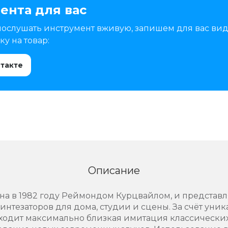
ента для вас
послушать инструмент вживую, запишем для вас вид
у на товар:
нтакте
Описание
ана в 1982 году Реймондом Курцвайлом, и представ
нтезаторов для дома, студии и сцены. За счёт уни
ходит максимально близкая имитация классических