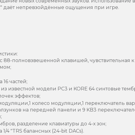
здание новых современных звуков. Использование в
r" даёт непревзойдённые ощущения при игре.
истики:
0 с 88-полновзвешенной клавишей, чувствительная к
мом;
 16 частей;
 из известной модели PC3 и KORE 64 синтовые темб
почек эффектов;
 модуляции,1 колесо модуляции,1 переключатель ва
олзунков на передней панели и 9 KB3 переключател
;
бров, разделение клавиатуры до 4-х зон;
1/4 "TRS балансных (24-bit DACs).