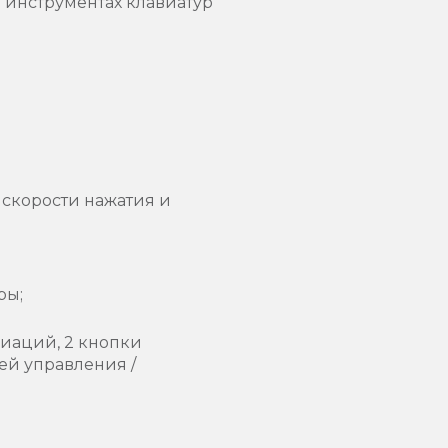
 инструментах клавиатур
 скорости нажатия и
ры;
риаций, 2 кнопки
ей управления /