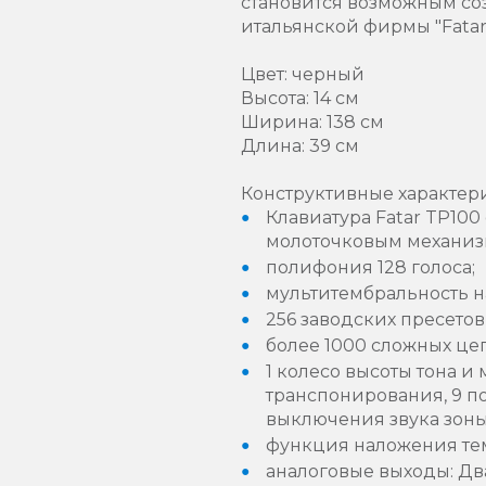
становится возможным со
итальянской фирмы "Fata
Цвет: черный
Высота: 14 см
Ширина: 138 см
Длина: 39 см
Конструктивные характер
Клавиатура Fatar TP10
молоточковым механиз
полифония 128 голоса;
мультитембральность на
256 заводских пресетов
более 1000 сложных це
1 колесо высоты тона и
транспонирования, 9 п
выключения звука зоны
функция наложения тем
аналоговые выходы: Два 