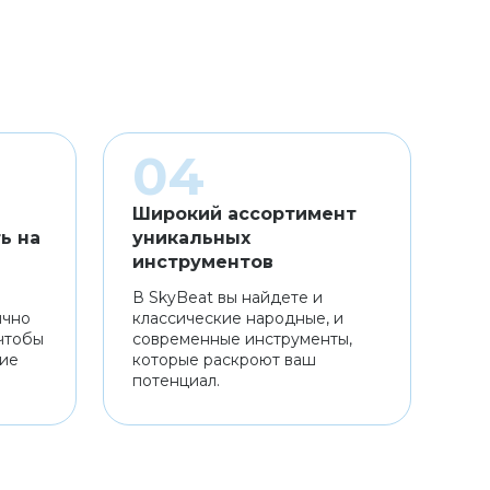
Широкий ассортимент
ь на
уникальных
инструментов
В SkyBeat вы найдете и
ично
классические народные, и
чтобы
современные инструменты,
ние
которые раскроют ваш
потенциал.