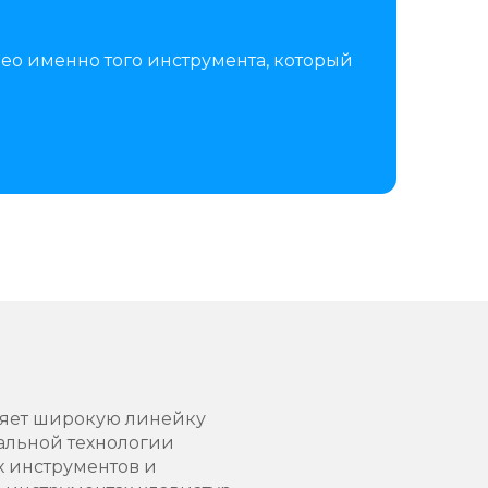
ео именно того инструмента, который
ляет широкую линейку
кальной технологии
 инструментов и