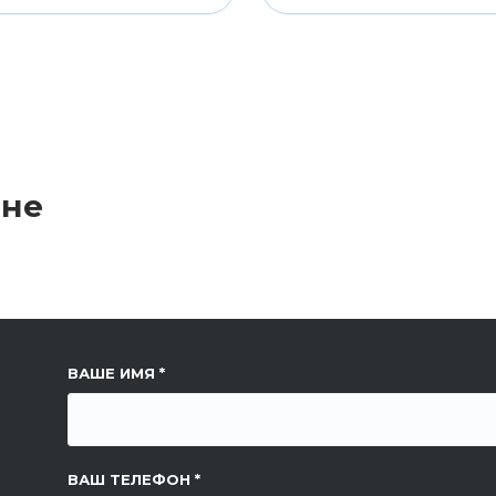
ине
ССЫЛКА НА СТРАНИЦУ
ВАШЕ ИМЯ
ВАШ ТЕЛЕФОН