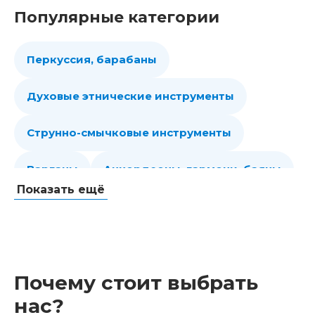
Популярные категории
Перкуссия, барабаны
Духовые этнические инструменты
Струнно-смычковые инструменты
Варганы
Аккордеоны, гармони, баяны
Показать ещё
Губные гармошки
Народные струнные
Гитары
Мелодики духовые, пианики
Почему стоит выбрать
Клавишные
Сувениры, подарки
нас?