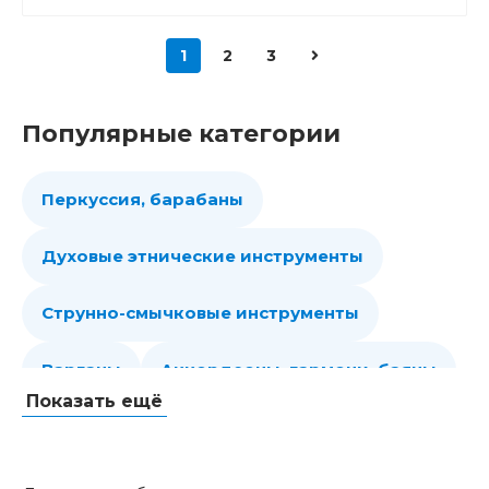
1
2
3
Популярные категории
Перкуссия, барабаны
Духовые этнические инструменты
Струнно-смычковые инструменты
Варганы
Аккордеоны, гармони, баяны
Показать ещё
Губные гармошки
Народные струнные
Гитары
Мелодики духовые, пианики