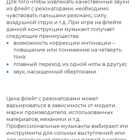
Для того чтобы извлекать качественные звуки
из флейт с резонаторами, необходимо
Клавишные
Сувениры, подарки
чувствовать пальцами резонанс, силу
воздушной струи и т.д. При игре на флейте
данной конструкции музыкант получает
Аренда
следующие преимущества:
возможность коррекции интонации –
повышение или понижение на четверть
тона;
плавный переход из одной ноты в другую;
звук, насыщенный обертонами.
Цена флейт с резонаторами может
варьироваться в зависимости от модели,
марки производителя, использованных
материалов, механики и т.д.
Профессиональные музыканты выбирают эти
инструменты для сольных выступлений или
для исполнения отдельных партий в составе