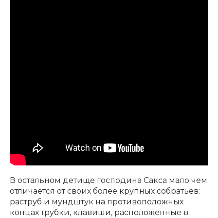
Клавишные
Сувениры, подарки
Аренда
В остальном детище господина Сакса мало чем
отличается от своих более крупных собратьев:
раструб и мундштук на противоположных
концах трубки, клавиши, расположенные в