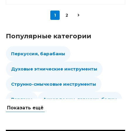
1
2
Популярные категории
Перкуссия, барабаны
Духовые этнические инструменты
Струнно-смычковые инструменты
Варганы
Аккордеоны, гармони, баяны
Показать ещё
Губные гармошки
Народные струнные
Гитары
Мелодики духовые, пианики