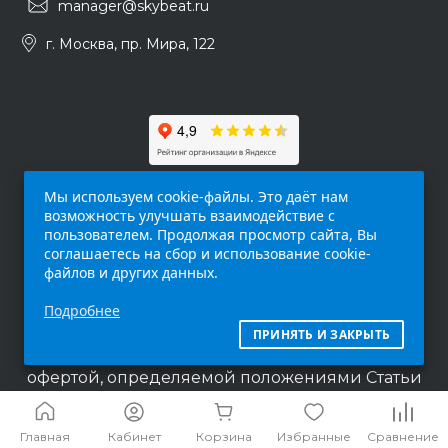
manager@skybeat.ru
г. Москва, пр. Мира, 122
Мы используем cookie-файлы. Это даёт нам
возможность улучшать взаимодействие с
пользователем. Продолжая просмотр сайта, Вы
соглашаетесь на сбор и использование cookie-
файлов и других данных.
Обращаем ваше внимание на то, что данный
Подробнее
интернет-сайт (
skybeat.ru
) носит
исключительно информационный характер и
ПРИНЯТЬ И ЗАКРЫТЬ
ни при каких условиях не является публичной
офертой, определяемой положениями Статьи
437 п.2 Гражданского кодекса Российской
Федерации.
Главная
Кабинет
Корзина
Избранные
Сравнение