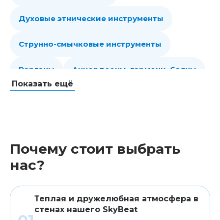
Духовые этнические инструменты
Струнно-смычковые инструменты
Варганы
Аккордеоны, гармони, баяны
Показать ещё
Губные гармошки
Народные струнные
Гитары
Мелодики духовые, пианики
Почему стоит выбрать
Клавишные
Сувениры, подарки
нас?
Аренда
Теплая и дружелюбная атмосфера в
стенах нашего SkyBeat