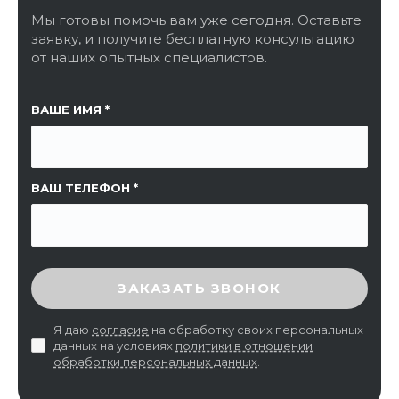
Мы готовы помочь вам уже сегодня. Оставьте
заявку, и получите бесплатную консультацию
от наших опытных специалистов.
ССЫЛКА НА СТРАНИЦУ
ВАШЕ ИМЯ
ВАШ ТЕЛЕФОН
ВВЕДИТЕ ПРОВЕРОЧНЫЙ КОД
ЗАКАЗАТЬ ЗВОНОК
Я даю
согласие
на обработку своих персональных
данных на условиях
политики в отношении
обработки персональных данных
.