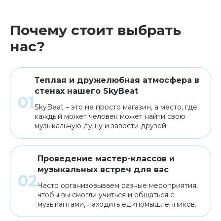
Гитары
Мелодики духовые, пианики
Почему стоит выбрать
Клавишные
Сувениры, подарки
нас?
Аренда
Теплая и дружелюбная атмосфера в
стенах нашего SkyBeat
SkyBeat – это не просто магазин, а место, где
каждый может человек может найти свою
музыкальную душу и завести друзей.
Проведение мастер-классов и
музыкальных встреч для вас
Часто организовываем разные мероприятия,
чтобы вы смогли учиться и общаться с
музыкантами, находить единомышленников.