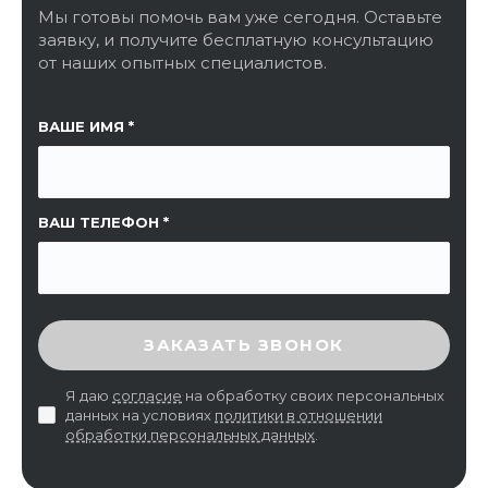
Мы готовы помочь вам уже сегодня. Оставьте
заявку, и получите бесплатную консультацию
от наших опытных специалистов.
ССЫЛКА НА СТРАНИЦУ
ВАШЕ ИМЯ
ВАШ ТЕЛЕФОН
ВВЕДИТЕ ПРОВЕРОЧНЫЙ КОД
ЗАКАЗАТЬ ЗВОНОК
Я даю
согласие
на обработку своих персональных
данных на условиях
политики в отношении
обработки персональных данных
.