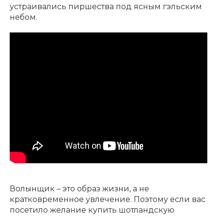
устраивались пиршества под ясным гэльским
небом.
Волынщик – это образ жизни, а не
кратковременное увлечение. Поэтому если вас
посетило желание купить шотландскую