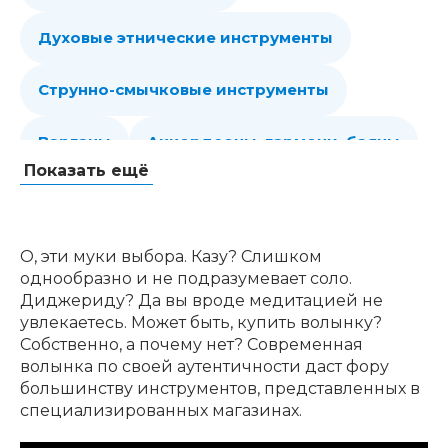
Духовые этнические инструменты
Струнно-смычковые инструменты
Варганы
Аккордеоны, гармони, баяны
Показать ещё
Губные гармошки
Народные струнные
Гитары
Мелодики духовые, пианики
О, эти муки выбора. Казу? Слишком
однообразно и не подразумевает соло.
Клавишные
Сувениры, подарки
Диджериду? Да вы вроде медитацией не
увлекаетесь. Может быть, купить волынку?
Собственно, а почему нет? Современная
Аренда
волынка по своей аутентичности даст фору
большинству инструментов, представленных в
специализированных магазинах.