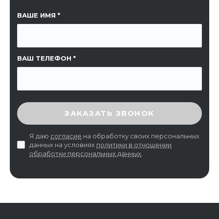
ССЫЛКА НА СТРАНИЦУ
ВАШЕ ИМЯ
ВАШ ТЕЛЕФОН
ВВЕДИТЕ ПРОВЕРОЧНЫЙ КОД
ЗАКАЗАТЬ ЗВОНОК
Я даю
согласие
на обработку своих персональных
данных на условиях
политики в отношении
обработки персональных данных
.