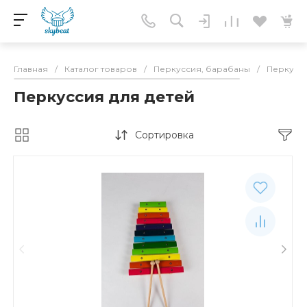
Главная
/
Каталог товаров
/
Перкуссия, барабаны
/
Перкусси
Перкуссия для детей
Сортировка