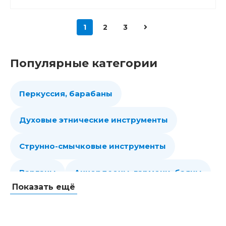
1
2
3
Популярные категории
Перкуссия, барабаны
Духовые этнические инструменты
Струнно-смычковые инструменты
Варганы
Аккордеоны, гармони, баяны
Показать ещё
Губные гармошки
Народные струнные
Гитары
Мелодики духовые, пианики