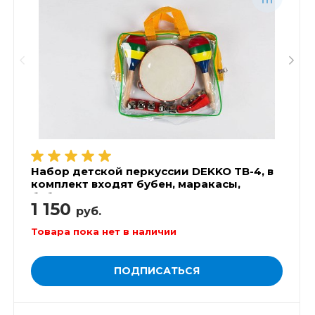
Набор детской перкуссии DEKKO TB-4, в
комплект входят бубен, маракасы,
бубенцы на запястье. Комплектуется
1 150
пластиковой, прозрачной сумкой
руб.
Товара пока нет в наличии
ПОДПИСАТЬСЯ