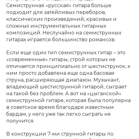
Аренда
Семиструнная «русская» гитара больше
подходит для затейливых переборов,
классических произведений, красивых и
сложных инструментальных гитарных
композиций. Неслучайно на семиструнных
гитарах играется большинство романсов.
Если еще один тип семиструнных гитар – это
«современные» гитары, строй которых не
отличается принципиально от шестиструнок, к
ним просто добавлена еще одна басовая
струна, расширяющая диапазон. Музыкант,
владеющий шестиструнной гитарой, сыграет
на такой без проблем. А вот на «цыганской»
семиструнной гитаре, которая была популярна
в советское время благодаря известным
бардам, у него уже так легко сыграть не
получится.
В конструкции 7-ми струнной гитары по