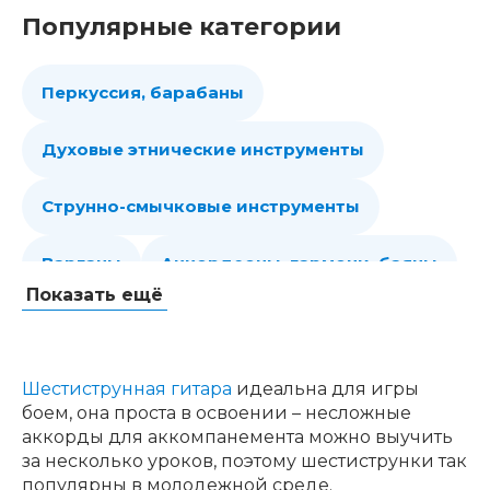
Популярные категории
Перкуссия, барабаны
Духовые этнические инструменты
Струнно-смычковые инструменты
Варганы
Аккордеоны, гармони, баяны
Показать ещё
Губные гармошки
Народные струнные
Гитары
Мелодики духовые, пианики
Шестиструнная гитара
идеальна для игры
боем, она проста в освоении – несложные
Клавишные
Сувениры, подарки
аккорды для аккомпанемента можно выучить
за несколько уроков, поэтому шестиструнки так
популярны в молодежной среде.