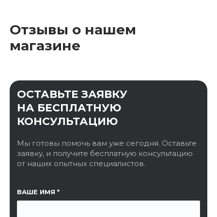
Отзывы о нашем
магазине
ОСТАВЬТЕ ЗАЯВКУ
НА БЕСПЛАТНУЮ
КОНСУЛЬТАЦИЮ
Мы готовы помочь вам уже сегодня. Оставьте
заявку, и получите бесплатную консультацию
от наших опытных специалистов.
ССЫЛКА НА СТРАНИЦУ
ВАШЕ ИМЯ