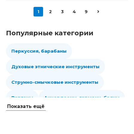
1
2
3
4
9
Популярные категории
Перкуссия, барабаны
Духовые этнические инструменты
Струнно-смычковые инструменты
Варганы
Аккордеоны, гармони, баяны
Показать ещё
Губные гармошки
Народные струнные
Гитары
Мелодики духовые, пианики