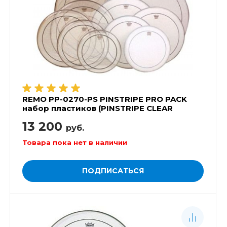
REMO PP-0270-PS PINSTRIPE PRO PACK
набор пластиков (PINSTRIPE CLEAR
12',13',16' , AMBASSADOR COATED 14',
13 200
POWERSTROKE3 CLEAR 22')
руб.
Товара пока нет в наличии
ПОДПИСАТЬСЯ