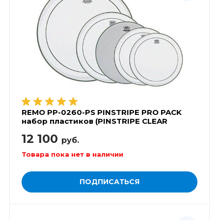
REMO PP-0260-PS PINSTRIPE PRO PACK
набор пластиков (PINSTRIPE CLEAR
10',12',14' , AMBASSADOR COATED 14',
12 100
POWERSTROKE3 CLEAR 22')
руб.
Товара пока нет в наличии
ПОДПИСАТЬСЯ