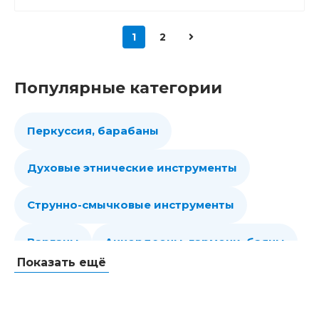
1
2
Популярные категории
Перкуссия, барабаны
Духовые этнические инструменты
Струнно-смычковые инструменты
Варганы
Аккордеоны, гармони, баяны
Показать ещё
Губные гармошки
Народные струнные
Гитары
Мелодики духовые, пианики