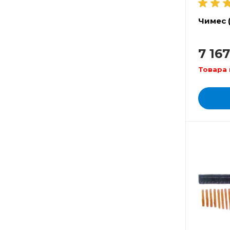
Чимес 
7 16
Товара 