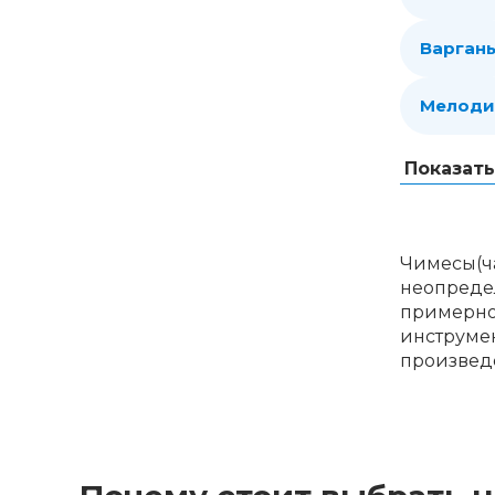
Варган
Мелоди
Показат
Чимесы(ча
неопредел
примерно 
инструмен
произвед