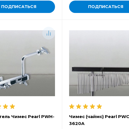
ПОДПИСАТЬСЯ
ПОДПИСАТЬСЯ
ель Чимес Pearl PWH-
Чимес (чаймс) Pearl PW
3620A