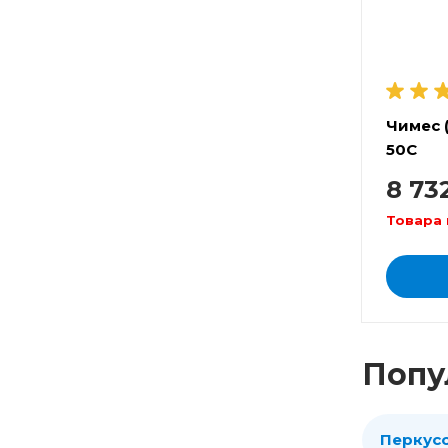
Чимес 
50C
8 73
Товара 
Попу
Перкус