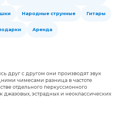
ошки
Народные струнные
Гитары
 подарки
Аренда
сь друг с другом они производят звук
дними чимесами разница в частоте
естве отдельного перкуссионного
к джазовых, эстрадных и неоклассических