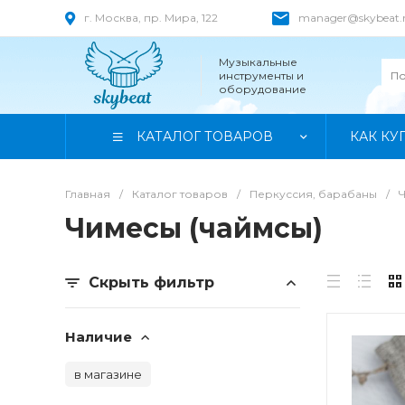
г. Москва, пр. Мира, 122
manager@skybeat.
Музыкальные
инструменты и
оборудование
КАТАЛОГ ТОВАРОВ
КАК КУ
Главная
/
Каталог товаров
/
Перкуссия, барабаны
/
Чимесы (чаймсы)
Скрыть фильтр
Наличие
в магазине