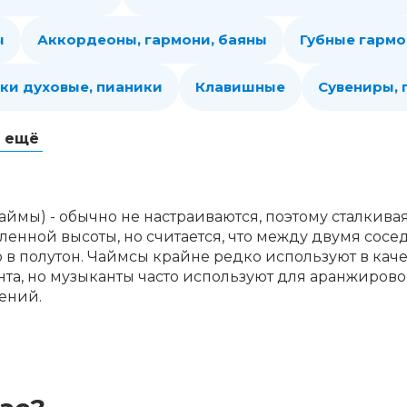
ы
Аккордеоны, гармони, баяны
Губные гарм
ки духовые, пианики
Клавишные
Сувениры,
ь ещё
ймы) - обычно не настраиваются, поэтому сталкивая
енной высоты, но считается, что между двумя сосе
в полутон. Чаймсы крайне редко используют в кач
та, но музыканты часто используют для аранжирово
ений.