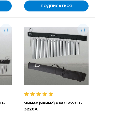
ПОДПИСАТЬСЯ
CH-
Чимес (чаймс) Pearl PWCH-
3220A