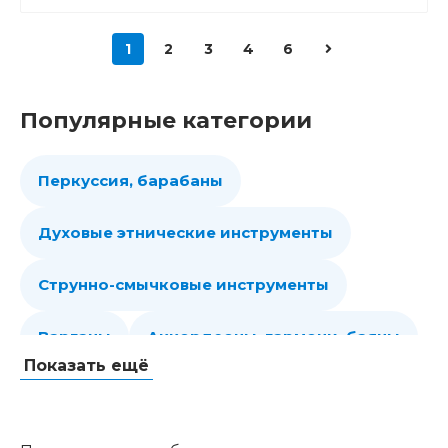
1
2
3
4
6
Популярные категории
Перкуссия, барабаны
Духовые этнические инструменты
Струнно-смычковые инструменты
Варганы
Аккордеоны, гармони, баяны
Показать ещё
Губные гармошки
Народные струнные
Гитары
Мелодики духовые, пианики