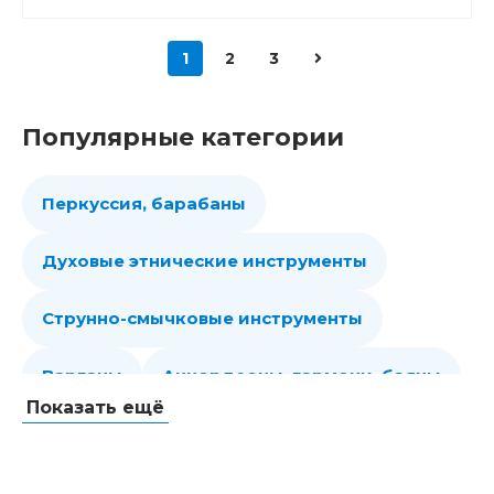
1
2
3
Популярные категории
Перкуссия, барабаны
Духовые этнические инструменты
Струнно-смычковые инструменты
Варганы
Аккордеоны, гармони, баяны
Показать ещё
Губные гармошки
Народные струнные
Гитары
Мелодики духовые, пианики