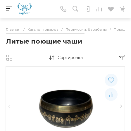
Главная
/
Каталог товаров
/
Перкуссия, барабаны
/
Поющие 
Литые поющие чаши
Сортировка