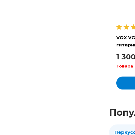
VOX VG
гитарн
м
1 30
Товара 
Попу
Перкус