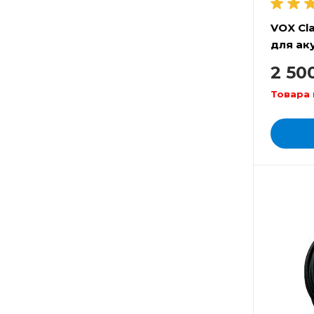
VOX Cl
для ак
м
2 50
Товара 