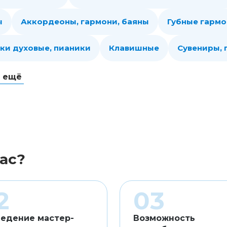
ы
Аккордеоны, гармони, баяны
Губные гарм
ки духовые, пианики
Клавишные
Сувениры,
ь ещё
ас?
едение мастер-
Возможность