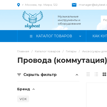
г. Москва, пр. Мира, 122
manager@skybeat.
Музыкальные
инструменты и
оборудование
КАТАЛОГ ТОВАРОВ
КАК КУ
Главная
/
Каталог товаров
/
Гитары
/
Аксессуары для
Провода (коммутация
Скрыть фильтр
Бренд
VOX