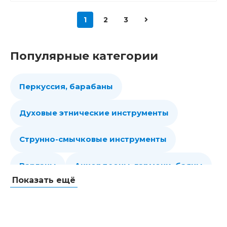
1
2
3
Популярные категории
Перкуссия, барабаны
Духовые этнические инструменты
Струнно-смычковые инструменты
Варганы
Аккордеоны, гармони, баяны
Показать ещё
Губные гармошки
Народные струнные
Гитары
Мелодики духовые, пианики