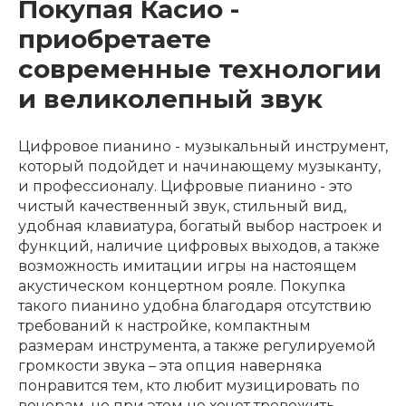
Покупая Касио -
Клавишные
Сувениры, подарки
приобретаете
современные технологии
Аренда
и великолепный звук
Цифровое пианино - музыкальный инструмент,
который подойдет и начинающему музыканту,
и профессионалу. Цифровые пианино - это
чистый качественный звук, стильный вид,
удобная клавиатура, богатый выбор настроек и
функций, наличие цифровых выходов, а также
возможность имитации игры на настоящем
акустическом концертном рояле. Покупка
такого пианино удобна благодаря отсутствию
требований к настройке, компактным
размерам инструмента, а также регулируемой
громкости звука – эта опция наверняка
понравится тем, кто любит музицировать по
вечерам, но при этом не хочет тревожить