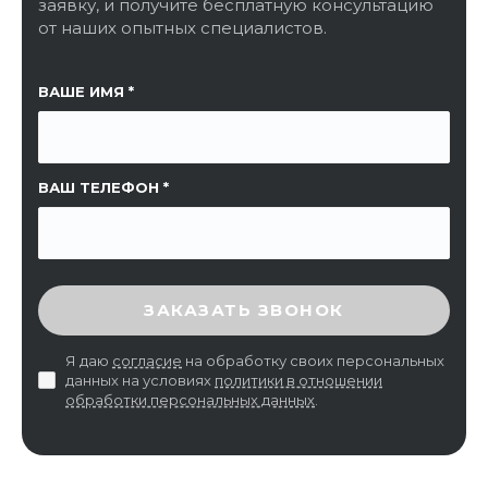
заявку, и получите бесплатную консультацию
от наших опытных специалистов.
ССЫЛКА НА СТРАНИЦУ
ВАШЕ ИМЯ
ВАШ ТЕЛЕФОН
ВВЕДИТЕ ПРОВЕРОЧНЫЙ КОД
ЗАКАЗАТЬ ЗВОНОК
Я даю
согласие
на обработку своих персональных
данных на условиях
политики в отношении
обработки персональных данных
.