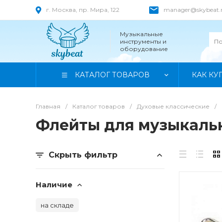
г. Москва, пр. Мира, 122
manager@skybeat.
Музыкальные
инструменты и
оборудование
КАТАЛОГ ТОВАРОВ
КАК КУ
Главная
/
Каталог товаров
/
Духовые классические
/
Флейты для музыкаль
Скрыть фильтр
Наличие
на складе