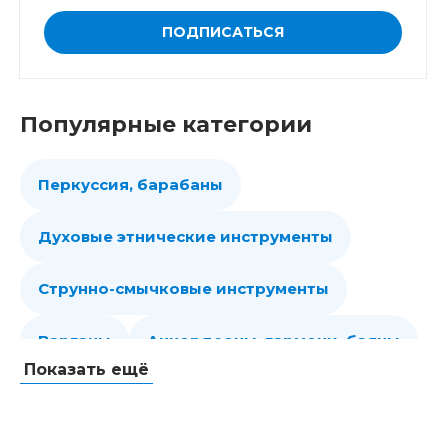
ПОДПИСАТЬСЯ
Популярные категории
Перкуссия, барабаны
Духовые этнические инструменты
Струнно-смычковые инструменты
Варганы
Аккордеоны, гармони, баяны
Показать ещё
Губные гармошки
Народные струнные
Гитары
Мелодики духовые, пианики