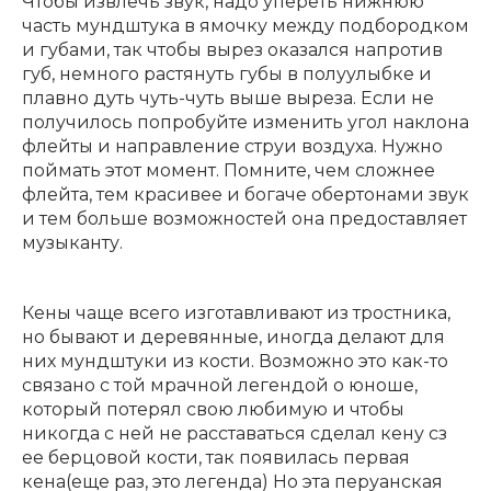
Чтобы извлечь звук, надо упереть нижнюю
часть мундштука в ямочку между подбородком
Клавишные
Сувениры, подарки
и губами, так чтобы вырез оказался напротив
губ, немного растянуть губы в полуулыбке и
плавно дуть чуть-чуть выше выреза. Если не
Аренда
получилось попробуйте изменить угол наклона
флейты и направление струи воздуха. Нужно
поймать этот момент. Помните, чем сложнее
флейта, тем красивее и богаче обертонами звук
и тем больше возможностей она предоставляет
музыканту.
Кены чаще всего изготавливают из тростника,
но бывают и деревянные, иногда делают для
них мундштуки из кости. Возможно это как-то
связано с той мрачной легендой о юноше,
который потерял свою любимую и чтобы
никогда с ней не расставаться сделал кену сз
ее берцовой кости, так появилась первая
кена(еще раз, это легенда) Но эта перуанская