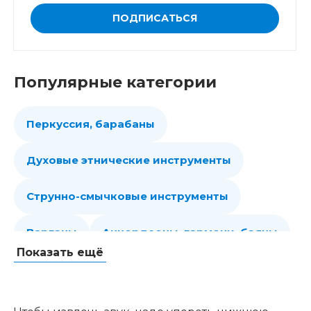
ПОДПИСАТЬСЯ
Популярные категории
Перкуссия, барабаны
Духовые этнические инструменты
Струнно-смычковые инструменты
Варганы
Аккордеоны, гармони, баяны
Показать ещё
Губные гармошки
Народные струнные
Гитары
Мелодики духовые, пианики