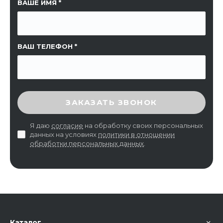
ССЫЛКА НА СТРАНИЦУ
ВАШЕ ИМЯ
ВАШ ТЕЛЕФОН
ВВЕДИТЕ ПРОВЕРОЧНЫЙ КОД
ЗАКАЗАТЬ ЗВОНОК
Я даю
согласие
на обработку своих персональных
данных на условиях
политики в отношении
обработки персональных данных
.
Каталог