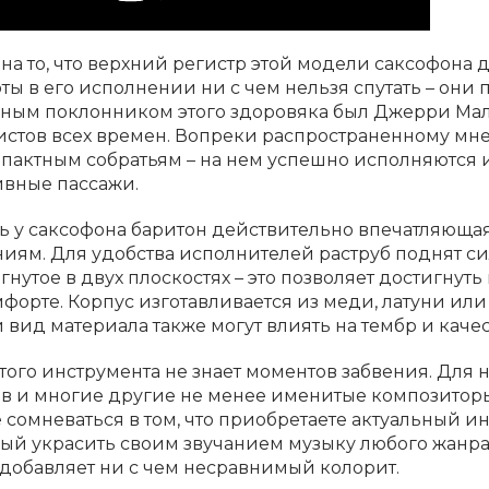
на то, что верхний регистр этой модели саксофона д
ты в его исполнении ни с чем нельзя спутать – они
ным поклонником этого здоровяка был Джерри Мал
стов всех времен. Вопреки распространенному мнен
мпактным собратьям – на нем успешно исполняются
ивные пассажи.
 у саксофона баритон действительно впечатляющая
иям. Для удобства исполнителей раструб поднят си
огнутое в двух плоскостях – это позволяет достигну
мфорте. Корпус изготавливается из меди, латуни ил
 вид материала также могут влиять на тембр и качес
того инструмента не знает моментов забвения. Для 
 и многие другие не менее именитые композиторы.
 сомневаться в том, что приобретаете актуальный 
ый украсить своим звучанием музыку любого жанра.
добавляет ни с чем несравнимый колорит.