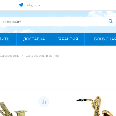
ru
Telegram
ПИТЬ
ДОСТАВКА
ГАРАНТИЯ
БОНУСНА
Саксофоны
/
Саксофоны Баритон