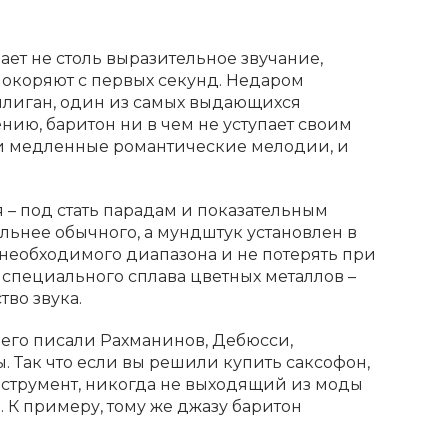
ает не столь выразительное звучание,
 покоряют с первых секунд. Недаром
лиган, один из самых выдающихся
ию, баритон ни в чем не уступает своим
 и медленные романтические мелодии, и
 – под стать парадам и показательным
льнее обычного, а мундштук установлен в
ть необходимого диапазона и не потерять при
и специального сплава цветных металлов –
тво звука.
него писали Рахманинов, Дебюсси,
 Так что если вы решили купить саксофон,
инструмент, никогда не выходящий из моды
 К примеру, тому же джазу баритон