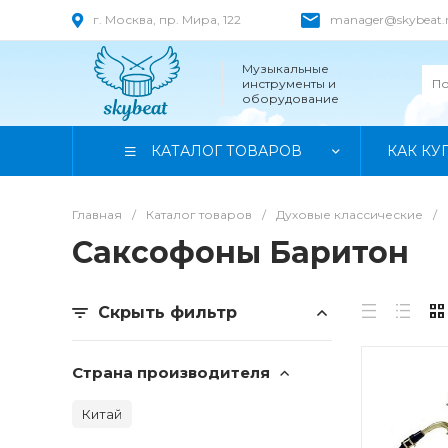
г. Москва, пр. Мира, 122
manager@skybeat.
Музыкальные
инструменты и
оборудование
КАТАЛОГ ТОВАРОВ
КАК КУ
Главная
/
Каталог товаров
/
Духовые классические
/
Саксофоны Баритон
Скрыть фильтр
Страна производителя
Китай