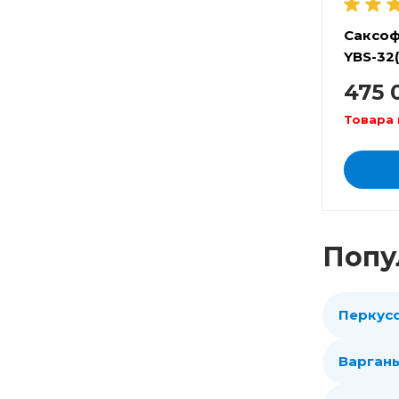
Саксоф
YBS-32(
475 
Товара 
Попу
Перкус
Варган