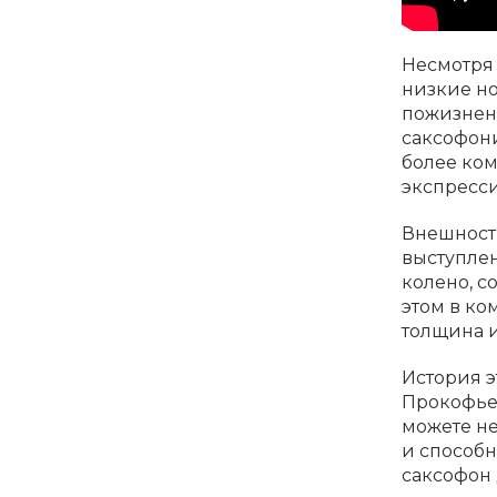
Несмотря 
низкие но
пожизнен
саксофони
более ко
экспресс
Внешность
выступлен
колено, с
этом в ко
толщина и
История э
Прокофьев
можете не
и способн
саксофон 