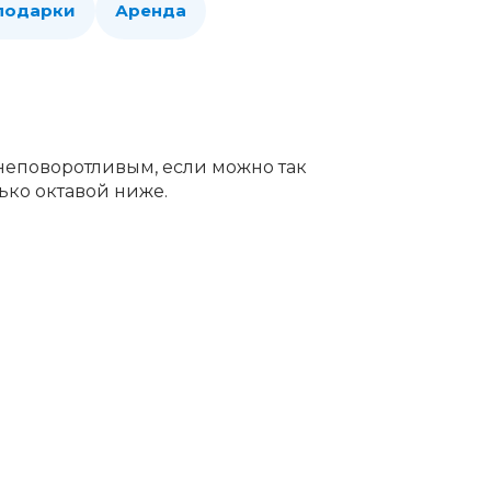
 подарки
Аренда
 неповоротливым, если можно так
лько октавой ниже.