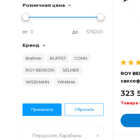
Розничная цена
от
до
Бренд
Brahner
BUFFET
CONN
ROY BENSON
SELMER
ROY BE
саксо
WISEMANN
YAMAHA
323 
Товара 
Перкуссия, барабаны