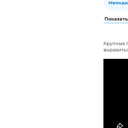
Мелоди
Показат
Крупные г
выразитьс