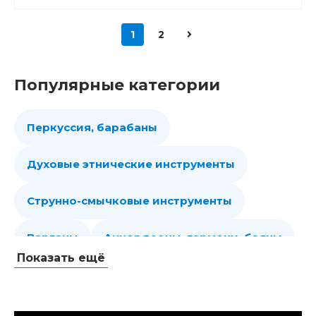
1
2
Популярные категории
Перкуссия, барабаны
Духовые этнические инструменты
Струнно-смычковые инструменты
Варганы
Аккордеоны, гармони, баяны
Показать ещё
Губные гармошки
Народные струнные
Гитары
Мелодики духовые, пианики