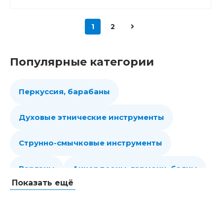
1
2
Популярные категории
Перкуссия, барабаны
Духовые этнические инструменты
Струнно-смычковые инструменты
Варганы
Аккордеоны, гармони, баяны
Показать ещё
Губные гармошки
Народные струнные
Гитары
Мелодики духовые, пианики