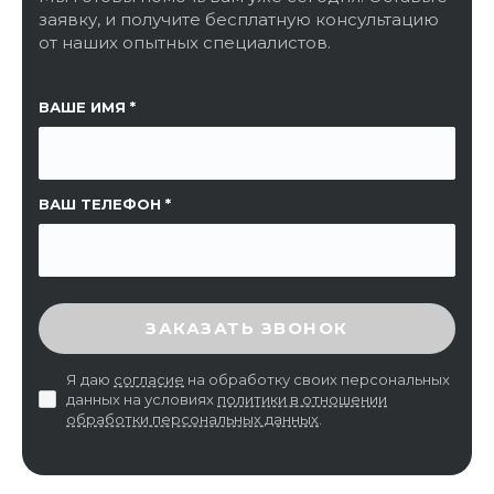
заявку, и получите бесплатную консультацию
от наших опытных специалистов.
ССЫЛКА НА СТРАНИЦУ
ВАШЕ ИМЯ
ВАШ ТЕЛЕФОН
ВВЕДИТЕ ПРОВЕРОЧНЫЙ КОД
ЗАКАЗАТЬ ЗВОНОК
Я даю
согласие
на обработку своих персональных
данных на условиях
политики в отношении
обработки персональных данных
.