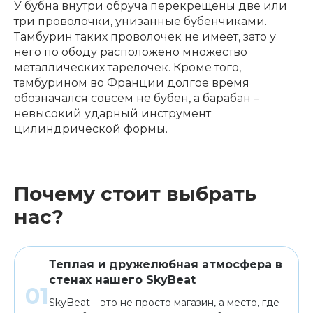
У бубна внутри обруча перекрещены две или
три проволочки, унизанные бубенчиками.
Клавишные
Сувениры, подарки
Тамбурин таких проволочек не имеет, зато у
него по ободу расположено множество
металлических тарелочек. Кроме того,
Аренда
тамбурином во Франции долгое время
обозначался совсем не бубен, а барабан –
невысокий ударный инструмент
цилиндрической формы.
Почему стоит выбрать
нас?
Теплая и дружелюбная атмосфера в
стенах нашего SkyBeat
SkyBeat – это не просто магазин, а место, где