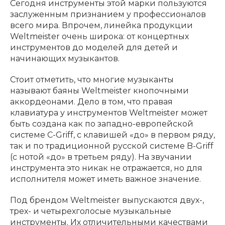
Сегодня инструменты этой марки пользуются
заслуженным признанием у профессионалов
Клавишные
Сувениры, подарки
всего мира. Впрочем, линейка продукции
Weltmeister очень широка: от концертных
инструментов до моделей для детей и
Аренда
начинающих музыкантов.
Стоит отметить, что многие музыканты
называют баяны Weltmeister кнопочными
аккордеонами. Дело в том, что правая
клавиатура у инструментов Weltmeister может
быть создана как по западно-европейской
системе C-Griff, с клавишей «до» в первом ряду,
так и по традиционной русской системе B-Griff
(с нотой «до» в третьем ряду). На звучании
инструмента это никак не отражается, но для
исполнителя может иметь важное значение.
Под брендом Weltmeister выпускаются двух-,
трех- и четырехголосые музыкальные
инструменты. Их отличительными качествами