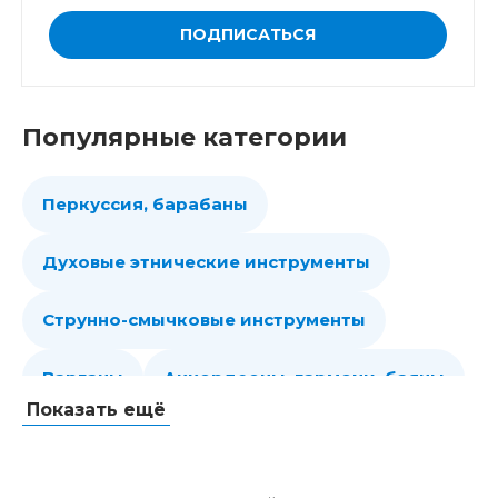
ПОДПИСАТЬСЯ
Популярные категории
Перкуссия, барабаны
Духовые этнические инструменты
Струнно-смычковые инструменты
Варганы
Аккордеоны, гармони, баяны
Показать ещё
Губные гармошки
Народные струнные
Гитары
Мелодики духовые, пианики