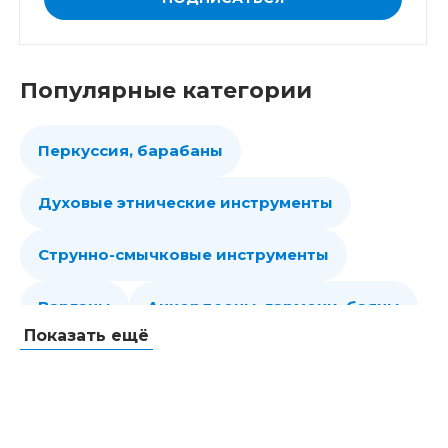
Популярные категории
Перкуссия, барабаны
Духовые этнические инструменты
Струнно-смычковые инструменты
Варганы
Аккордеоны, гармони, баяны
Показать ещё
Губные гармошки
Народные струнные
Гитары
Мелодики духовые, пианики