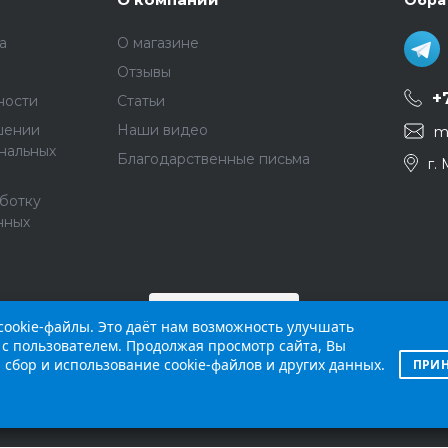
Обра
а
О магазине
Отзывы
+
ности
Статьи
шении
Наши видео
m
нальных
Благодарственные письма
г.
аботку
нных
ookie-файлы. Это даёт нам возможность улучшать
с пользователем. Продолжая просмотр сайта, Вы
 сбор и использование cookie-файлов и других данных.
ПРИН
й интернет-сайт (
skybeat.ru
) носит исключительно
й, определяемой положениями Статьи 437 п.2 Граж