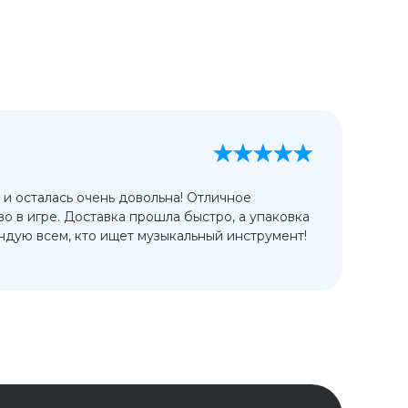
А
13
 и осталась очень довольна! Отличное
Ис
во в игре. Доставка прошла быстро, а упаковка
сп
дую всем, кто ищет музыкальный инструмент!
от
ко