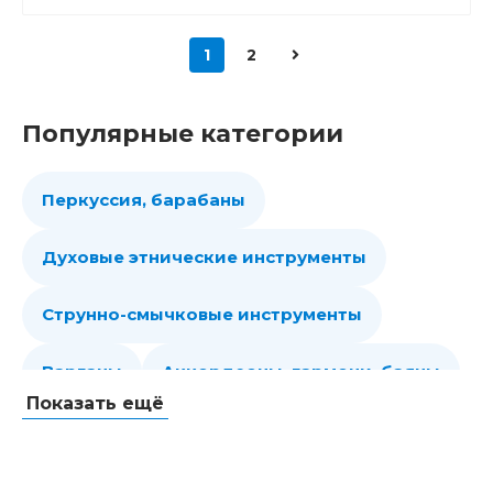
1
2
Популярные категории
Перкуссия, барабаны
Духовые этнические инструменты
Струнно-смычковые инструменты
Варганы
Аккордеоны, гармони, баяны
Показать ещё
Губные гармошки
Народные струнные
Гитары
Мелодики духовые, пианики