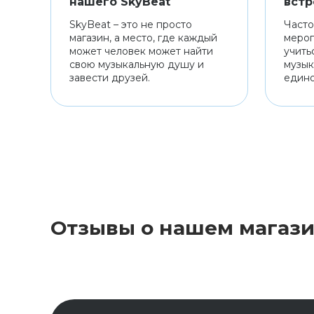
нашего SkyBeat
встр
SkyBeat – это не просто
Часто
магазин, а место, где каждый
мероп
может человек может найти
учить
свою музыкальную душу и
музык
завести друзей.
един
Отзывы о нашем магаз