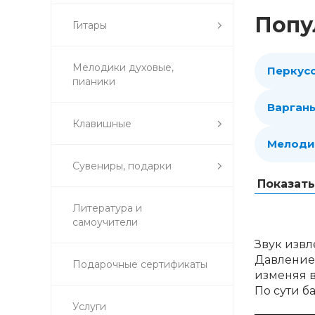
Попу
Гитары
Мелодики духовые,
Перкус
пианики
Варган
Клавишные
Мелоди
Сувениры, подарки
Показат
Литература и
самоучители
Звук извл
Давлением
Подарочные сертификаты
изменяя в
По сути б
Услуги