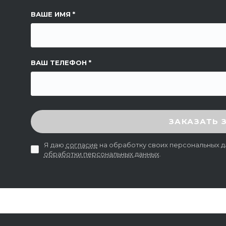
ССЫЛКА НА СТРАНИЦУ
ВАШЕ ИМЯ
ВАШ ТЕЛЕФОН
ВВЕДИТЕ ПРОВЕРОЧНЫЙ КОД
ЗАКАЗАТЬ 
Я даю
согласие
на обработку своих персональных д
обработки персональных данных
.