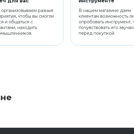
еч для вас
инструменте
 организовываем разные
В нашем магазине даем
риятия, чтобы вы смогли
клиентам возможность л
ся и общаться с
опробовать инструмент, 
антами, находить
почувствовать его звуча
омышленников.
перед покупкой.
ине