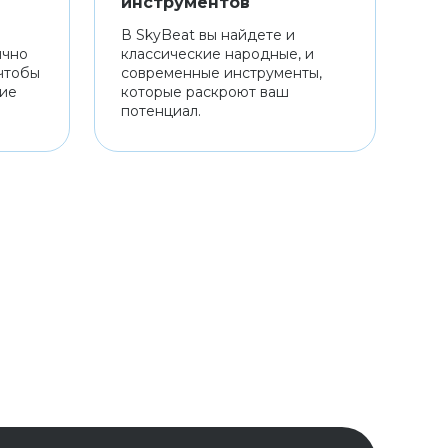
инструментов
В SkyBeat вы найдете и
ично
классические народные, и
чтобы
современные инструменты,
ние
которые раскроют ваш
потенциал.