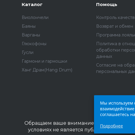
Каталог
Помощь
Виолончели
Контроль качеств
Баяны
Возврат и обмен
Варганы
Программа лояль
Глюкофоны
Политика в отно
обработки персо
Гусли
данных
Гармони и гармошки
Согласие на обр
Ханг Драм(Hang Drum)
персональных да
Мы используем c
взаимодействие 
соглашаетесь на
Обращаем ваше внимание на то, что данны
Подробнее
условиях не является публичной оферто