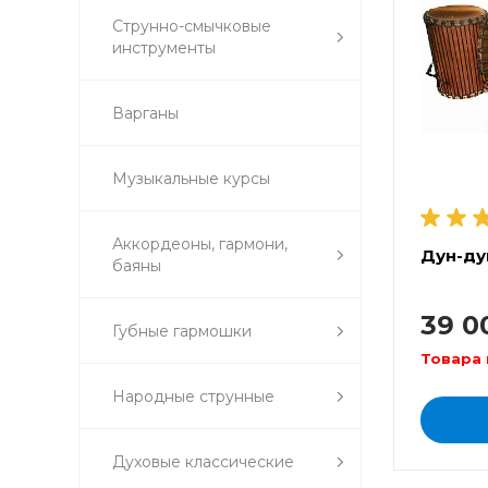
Струнно-смычковые
инструменты
Варганы
Музыкальные курсы
Аккордеоны, гармони,
Дун-ду
баяны
39 0
Губные гармошки
Товара 
Народные струнные
Духовые классические