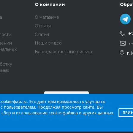
О компании
Обра
а
О магазине
Отзывы
+
ности
Статьи
шении
Наши видео
m
нальных
Благодарственные письма
г.
аботку
нных
ookie-файлы. Это даёт нам возможность улучшать
с пользователем. Продолжая просмотр сайта, Вы
 сбор и использование cookie-файлов и других данных.
ПРИН
й интернет-сайт (
skybeat.ru
) носит исключительно
й, определяемой положениями Статьи 437 п.2 Граж