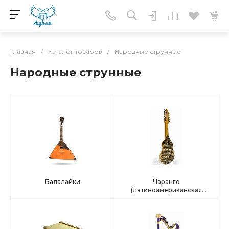
Главная
/
Каталог товаров
/
Народные струнные
Народные струнные
Балалайки
Чаранго
(латиноамериканская
гитара)