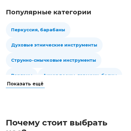
Популярные категории
Перкуссия, барабаны
Духовые этнические инструменты
Струнно-смычковые инструменты
Варганы
Аккордеоны, гармони, баяны
Показать ещё
Губные гармошки
Гитары
Мелодики духовые, пианики
Почему стоит выбрать
Клавишные
Сувениры, подарки