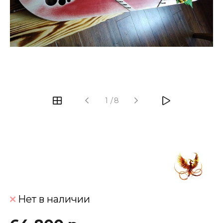
‹
›
1
/
8
Нет в наличии