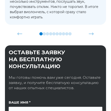
несколько инструментов, послушать звук,
почувствовать отклик. Никто не торопил. В итоге
выбрал виолончель, с которой сразу стало
комфортно играть.
ОСТАВЬТЕ ЗАЯВКУ
НА БЕСПЛАТНУЮ
КОНСУЛЬТАЦИЮ
Мы готовы помочь вам уже сегодня. Оставьте
заявку, и получите бесплатную консультацию
от наших опытных специалистов.
ССЫЛКА НА СТРАНИЦУ
ВАШЕ ИМЯ