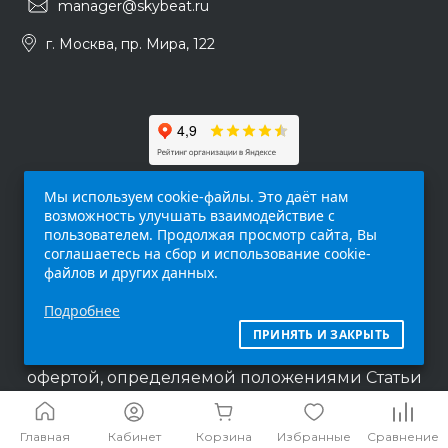
manager@skybeat.ru
г. Москва, пр. Мира, 122
Мы используем cookie-файлы. Это даёт нам
возможность улучшать взаимодействие с
пользователем. Продолжая просмотр сайта, Вы
соглашаетесь на сбор и использование cookie-
файлов и других данных.
Обращаем ваше внимание на то, что данный
Подробнее
интернет-сайт (
skybeat.ru
) носит
исключительно информационный характер и
ПРИНЯТЬ И ЗАКРЫТЬ
ни при каких условиях не является публичной
офертой, определяемой положениями Статьи
437 п.2 Гражданского кодекса Российской
Федерации.
Главная
Кабинет
Корзина
Избранные
Сравнение