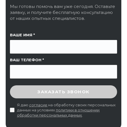
Мы готовы помочь вам уже сегодня. Оставьте
заявку, и получите бесплатную консультацию
от наших опытных специалистов.
ССЫЛКА НА СТРАНИЦУ
ВАШЕ ИМЯ
ВАШ ТЕЛЕФОН
ВВЕДИТЕ ПРОВЕРОЧНЫЙ КОД
ЗАКАЗАТЬ ЗВОНОК
Я даю
согласие
на обработку своих персональных
данных на условиях
политики в отношении
обработки персональных данных
.