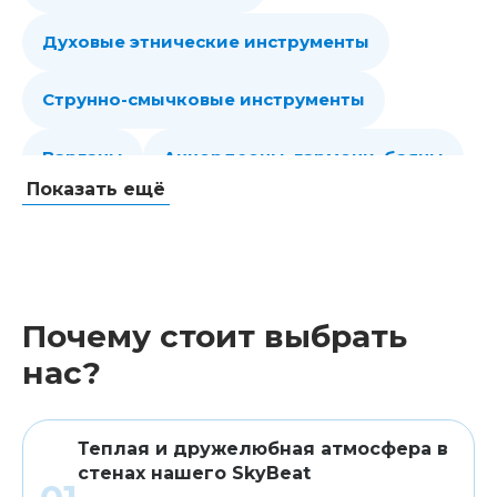
Духовые этнические инструменты
Струнно-смычковые инструменты
Варганы
Аккордеоны, гармони, баяны
Показать ещё
Губные гармошки
Народные струнные
Гитары
Мелодики духовые, пианики
Почему стоит выбрать
Клавишные
Сувениры, подарки
нас?
Аренда
Теплая и дружелюбная атмосфера в
стенах нашего SkyBeat