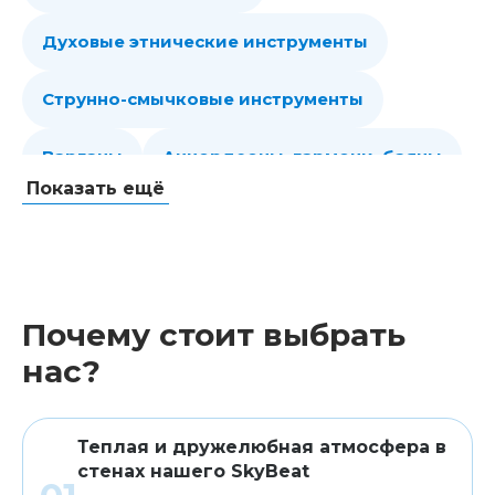
Духовые этнические инструменты
Струнно-смычковые инструменты
Варганы
Аккордеоны, гармони, баяны
Показать ещё
Губные гармошки
Народные струнные
Гитары
Мелодики духовые, пианики
Почему стоит выбрать
Клавишные
Сувениры, подарки
нас?
Аренда
Теплая и дружелюбная атмосфера в
стенах нашего SkyBeat