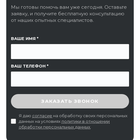
Мы готовы помочь вам уже сегодня. Оставьте
заявку, и получите бесплатную консультацию
от наших опытных специалистов.
ССЫЛКА НА СТРАНИЦУ
ВАШЕ ИМЯ
ВАШ ТЕЛЕФОН
ВВЕДИТЕ ПРОВЕРОЧНЫЙ КОД
ЗАКАЗАТЬ ЗВОНОК
Я даю
согласие
на обработку своих персональных
данных на условиях
политики в отношении
обработки персональных данных
.