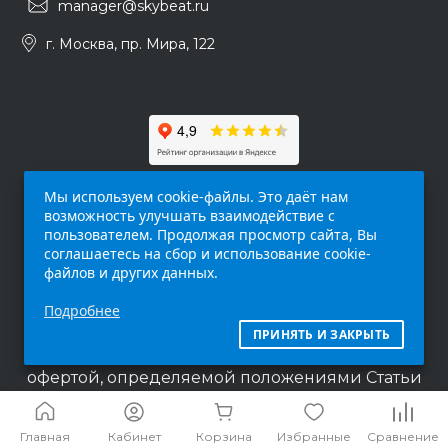
manager@skybeat.ru
г. Москва, пр. Мира, 122
Мы используем cookie-файлы. Это даёт нам
возможность улучшать взаимодействие с
пользователем. Продолжая просмотр сайта, Вы
соглашаетесь на сбор и использование cookie-
файлов и других данных.
Обращаем ваше внимание на то, что данный
Подробнее
интернет-сайт (
skybeat.ru
) носит
исключительно информационный характер и
ПРИНЯТЬ И ЗАКРЫТЬ
ни при каких условиях не является публичной
офертой, определяемой положениями Статьи
437 п.2 Гражданского кодекса Российской
Федерации.
Главная
Кабинет
Корзина
Избранные
Сравнение