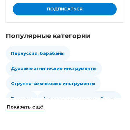
ПОДПИСАТЬСЯ
Популярные категории
Перкуссия, барабаны
Духовые этнические инструменты
Струнно-смычковые инструменты
Варганы
Аккордеоны, гармони, баяны
Показать ещё
Губные гармошки
Народные струнные
Гитары
Мелодики духовые, пианики