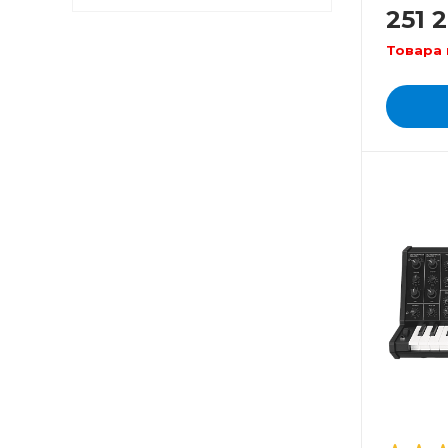
аранжи
251 
Товара 