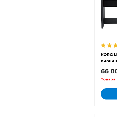
KORG L
пиани
66 0
Товара 