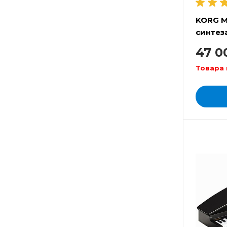
KORG M
синтез
47 0
Товара 