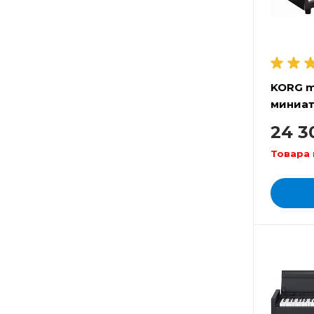
KORG m
миниа
пиани
24 3
Товара 