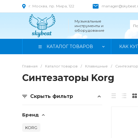
г. Москва, пр. Мира, 122
manager@skybeat.
Музыкальные
инструменты и
оборудование
КАТАЛОГ ТОВАРОВ
КАК КУ
Главная
/
Каталог товаров
/
Клавишные
/
Синтезато
Синтезаторы Korg
Скрыть фильтр
Бренд
KORG