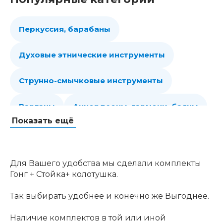
Перкуссия, барабаны
Духовые этнические инструменты
Струнно-смычковые инструменты
Варганы
Аккордеоны, гармони, баяны
Показать ещё
Губные гармошки
Народные струнные
Гитары
Мелодики духовые, пианики
Для Вашего удобства мы сделали комплекты
Гонг + Стойка+ колотушка.
Клавишные
Сувениры, подарки
Так выбирать удобнее и конечно же Выгоднее.
Аренда
Наличие комплектов в той или иной