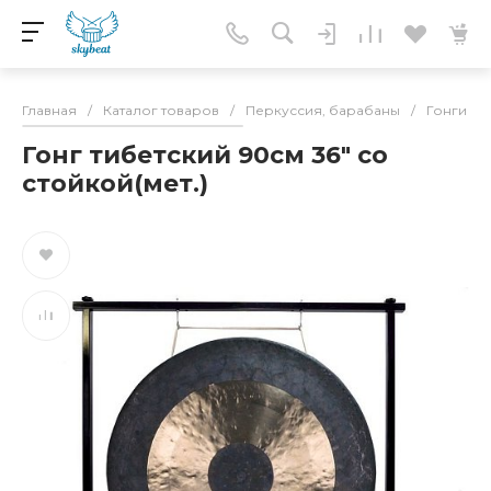
Главная
/
Каталог товаров
/
Перкуссия, барабаны
/
Гонги
/
Гонг тибетский 90см 36" со
стойкой(мет.)