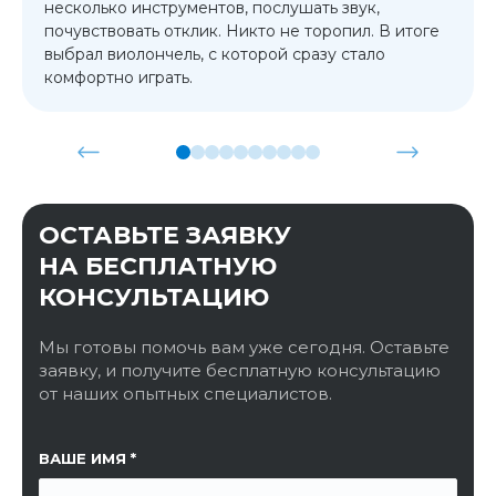
несколько инструментов, послушать звук,
почувствовать отклик. Никто не торопил. В итоге
выбрал виолончель, с которой сразу стало
комфортно играть.
ОСТАВЬТЕ ЗАЯВКУ
НА БЕСПЛАТНУЮ
КОНСУЛЬТАЦИЮ
Мы готовы помочь вам уже сегодня. Оставьте
заявку, и получите бесплатную консультацию
от наших опытных специалистов.
ССЫЛКА НА СТРАНИЦУ
ВАШЕ ИМЯ