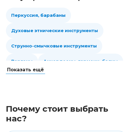
Перкуссия, барабаны
Духовые этнические инструменты
Струнно-смычковые инструменты
Варганы
Аккордеоны, гармони, баяны
Показать ещё
Губные гармошки
Народные струнные
Гитары
Мелодики духовые, пианики
Почему стоит выбрать
Клавишные
Сувениры, подарки
нас?
Аренда