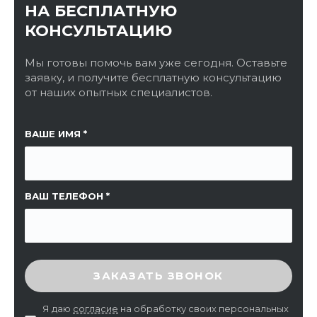
НА БЕСПЛАТНУЮ
КОНСУЛЬТАЦИЮ
Мы готовы помочь вам уже сегодня. Оставьте
заявку, и получите бесплатную консультацию
от наших опытных специалистов.
ССЫЛКА НА СТРАНИЦУ
ВАШЕ ИМЯ
ВАШ ТЕЛЕФОН
ВВЕДИТЕ ПРОВЕРОЧНЫЙ КОД
ЗАКАЗАТЬ ЗВОНОК
Я даю
согласие
на обработку своих персональных