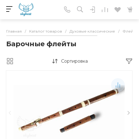
Главная
/
Каталог товаров
/
Духовые классические
/
Флейты
Барочные флейты
Сортировка