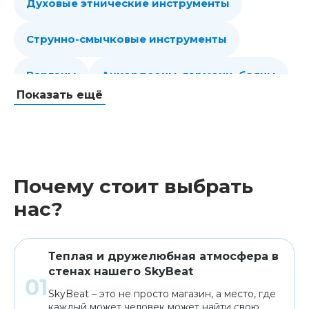
Духовые этнические инструменты
Струнно-смычковые инструменты
Варганы
Аккордеоны, гармони, баяны
Показать ещё
Губные гармошки
Народные струнные
Гитары
Мелодики духовые, пианики
Почему стоит выбрать
Клавишные
Сувениры, подарки
нас?
Аренда
Теплая и дружелюбная атмосфера в
стенах нашего SkyBeat
SkyBeat – это не просто магазин, а место, где
каждый может человек может найти свою