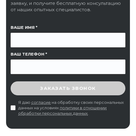
заявку, и получите бесплатную консультацию
от наших опытных специалистов.
ССЫЛКА НА СТРАНИЦУ
ВАШЕ ИМЯ
ВАШ ТЕЛЕФОН
ВВЕДИТЕ ПРОВЕРОЧНЫЙ КОД
ЗАКАЗАТЬ ЗВОНОК
Я даю
согласие
на обработку своих персональных
данных на условиях
политики в отношении
обработки персональных данных
.