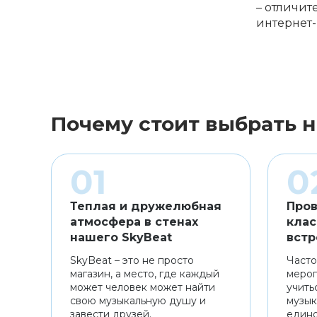
– отличит
интернет-
Почему стоит выбрать н
Теплая и дружелюбная
Пров
атмосфера в стенах
клас
нашего SkyBeat
встр
SkyBeat – это не просто
Часто
магазин, а место, где каждый
мероп
может человек может найти
учить
свою музыкальную душу и
музык
завести друзей.
един