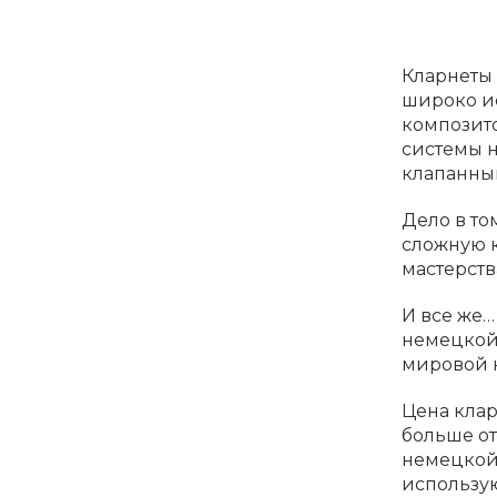
Кларнеты 
широко и
композито
системы н
клапанным
Дело в то
сложную к
мастерств
И все же…
немецкой 
мировой 
Цена клар
больше от
немецкой 
использую