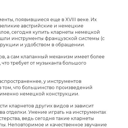
нты, появившиеся еще в XVIII веке. Их
великие австрийские и немецкие
шлое, сегодня купить кларнеты немецкой
ришли инструменты французской системы (с
трукции и удобством в обращении.
ов, а сам клапанный механизм имеет более
 что требует от музыканта большого
распространеннее, у инструментов
в том, что большинство произведений
 именно немецкой конструкции.
сти кларнетов других видов и зависит
ва отделки. Умение играть на инструментах
терства, ведь сегодня такие кларнеты
пы. Неповторимое и качественное звучание