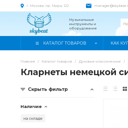
г. Москва, пр. Мира, 122
manager@skybeat.
Музыкальные
инструменты и
оборудование
КАТАЛОГ ТОВАРОВ
КАК КУ
Главная
/
Каталог товаров
/
Духовые классические
/
Кларнеты немецкой с
Скрыть фильтр
Наличие
на складе