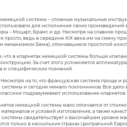
немецкой системы – сложные музыкальные инструме
спользовали для исполнения своих произведений 
ры – Моцарт, Брамс и др. Несмотря на славное про
е просто, ведь в середине XIX века им на смену п
 механизмом Бёма), отличавшиеся простотой конс
м, что в кларнетах немецкой системы больше клапан
онструкцию. За счет этого усложняется аппликатура,
а и специфических познаний.
 Несмотря на то, что французская система проще и 
системы и сегодня немало поклонников. Все дело 
классики подразумевают использование кларнетов
нетов немецкой системы мало отличается от стоимо
 материалов и условий изготовления, а также качест
системы свидетельствует о высочайшем уровне мас
тся только в нескольких странах Центральной Евро