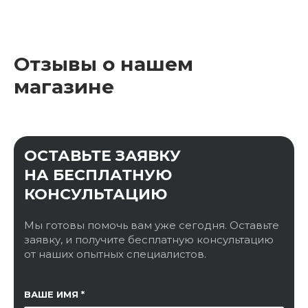
Отзывы о нашем
магазине
ОСТАВЬТЕ ЗАЯВКУ
НА БЕСПЛАТНУЮ
КОНСУЛЬТАЦИЮ
Мы готовы помочь вам уже сегодня. Оставьте
заявку, и получите бесплатную консультацию
от наших опытных специалистов.
ССЫЛКА НА СТРАНИЦУ
ВАШЕ ИМЯ