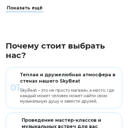
Показать ещё
Губные гармошки
Народные струнные
Гитары
Мелодики духовые, пианики
Почему стоит выбрать
Клавишные
Сувениры, подарки
нас?
Аренда
Теплая и дружелюбная атмосфера в
стенах нашего SkyBeat
SkyBeat – это не просто магазин, а место, где
каждый может человек может найти свою
музыкальную душу и завести друзей.
Проведение мастер-классов и
музыкальных встреч для вас