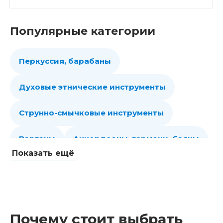
Популярные категории
Перкуссия, барабаны
Духовые этнические инструменты
Струнно-смычковые инструменты
Варганы
Аккордеоны, гармони, баяны
Показать ещё
Губные гармошки
Народные струнные
Гитары
Мелодики духовые, пианики
Почему стоит выбрать
Клавишные
Сувениры, подарки