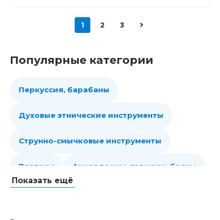
1
2
3
Популярные категории
Перкуссия, барабаны
Духовые этнические инструменты
Струнно-смычковые инструменты
Варганы
Аккордеоны, гармони, баяны
Показать ещё
Губные гармошки
Народные струнные
Гитары
Мелодики духовые, пианики