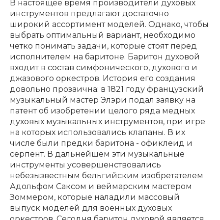
В настоящее время производители духовых
инструментов предлагают достаточно
Клавишные
Сувениры, подарки
широкий ассортимент моделей. Однако, чтобы
выбрать оптимальный вариант, необходимо
четко понимать задачи, которые стоят перед
Аренда
исполнителем на баритоне. Баритон духовой
входит в состав симфонического, духового и
джазового оркестров. История его создания
довольно прозаична: в 1821 году французский
музыкальный мастер Элэри подал заявку на
патент об изобретении целого ряда медных
духовых музыкальных инструментов, при игре
на которых использовались клапаны. В их
числе были предки баритона - офиклеид и
серпент. В дальнейшем эти музыкальные
инструменты усовершенствовались
небезызвестным бельгийским изобретателем
Адольфом Саксом и веймарским мастером
Зоммером, которые наладили массовый
выпуск моделей для военных духовых
оркестров. Сегодня баритон духовой является