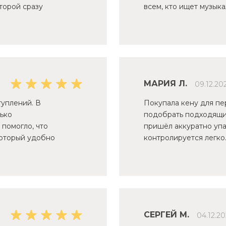
оторой сразу
всем, кто ищет музык
МАРИЯ Л.
09.12.20
туплений. В
Покупала кену для пе
ько
подобрать подходящи
 помогло, что
пришёл аккуратно упа
который удобно
контролируется легко
СЕРГЕЙ М.
04.12.20