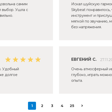
 довольна самим
Искал шуйскую гармон
л выбор. Ушла с
Skybeat понравилось,
вильно.
инструмент и прислуша
мягкой по звучанию, м
без напряжения.
ЕВГЕНИЙ С.
27.11.2
и. Удобный
Очень атмосферный ин
же долгое
глубоко, играть можн
опыта.
1
2
3
4
25