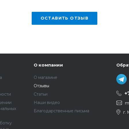
ОСТАВИТЬ ОТЗЫВ
О компании
Обра
а
О магазине
Отзывы
+
ности
Статьи
шении
Наши видео
m
нальных
Благодарственные письма
г.
аботку