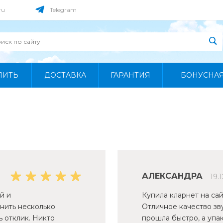
ru
Telegram
ПИТЬ
ДОСТАВКА
ГАРАНТИЯ
БОНУСНА
АЛЕКСАНДРА
19.
й и
Купила кларнет на сай
нить несколько
Отличное качество зву
ь отклик. Никто
прошла быстро, а уп