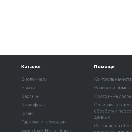
Каталог
Помощь
Виолончели
Контроль качеств
Баяны
Возврат и обмен
Варганы
Программа лояль
Глюкофоны
Политика в отно
обработки персо
Гусли
данных
Гармони и гармошки
Согласие на обр
Ханг Драм(Hang Drum)