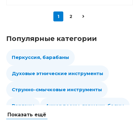
1
2
Популярные категории
Перкуссия, барабаны
Духовые этнические инструменты
Струнно-смычковые инструменты
Варганы
Аккордеоны, гармони, баяны
Показать ещё
Губные гармошки
Народные струнные
Гитары
Мелодики духовые, пианики