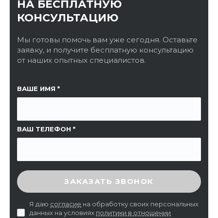
НА БЕСПЛАТНУЮ
КОНСУЛЬТАЦИЮ
Мы готовы помочь вам уже сегодня. Оставьте
заявку, и получите бесплатную консультацию
от наших опытных специалистов.
ССЫЛКА НА СТРАНИЦУ
ВАШЕ ИМЯ
ВАШ ТЕЛЕФОН
ВВЕДИТЕ ПРОВЕРОЧНЫЙ КОД
ЗАКАЗАТЬ ЗВОНОК
Я даю
согласие
на обработку своих персональных
данных на условиях
политики в отношении