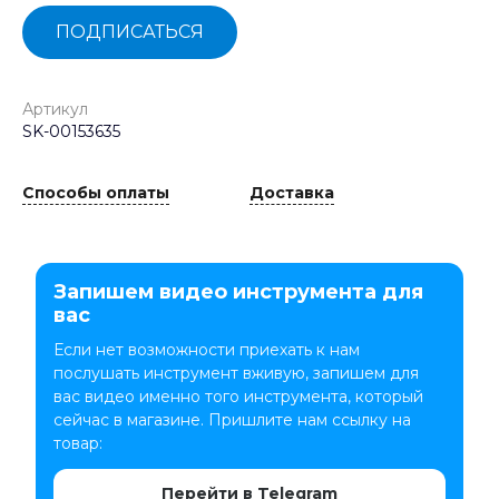
ПОДПИСАТЬСЯ
Артикул
SK-00153635
Способы оплаты
Доставка
Запишем видео инструмента для
вас
Если нет возможности приехать к нам
послушать инструмент вживую, запишем для
вас видео именно того инструмента, который
сейчас в магазине. Пришлите нам ссылку на
товар:
Перейти в Telegram