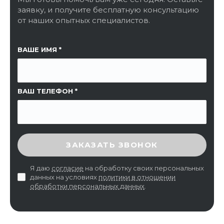
заявку, и получите бесплатную консультацию
от наших опытных специалистов.
ССЫЛКА НА СТРАНИЦУ
ВАШЕ ИМЯ
ВАШ ТЕЛЕФОН
ВВЕДИТЕ ПРОВЕРОЧНЫЙ КОД
ЗАКАЗАТЬ ЗВОНОК
Я даю
согласие
на обработку своих персональных
данных на условиях
политики в отношении
обработки персональных данных
.