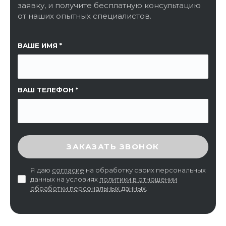
заявку, и получите бесплатную консультацию
от наших опытных специалистов.
ССЫЛКА НА СТРАНИЦУ
ВАШЕ ИМЯ
ВАШ ТЕЛЕФОН
ВВЕДИТЕ ПРОВЕРОЧНЫЙ КОД
ЗАКАЗАТЬ ЗВОНОК
Я даю
согласие
на обработку своих персональных
данных на условиях
политики в отношении
обработки персональных данных
.