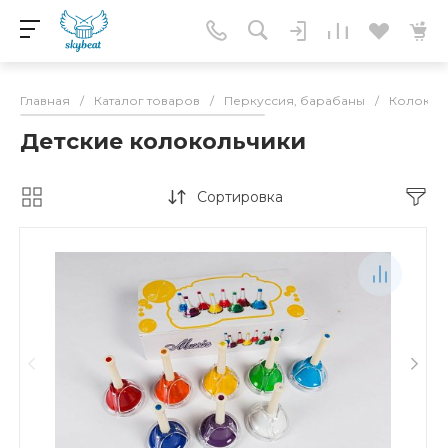
Главная
/
Каталог товаров
/
Перкуссия, барабаны
/
Колокола
Детские колокольчики
Сортировка