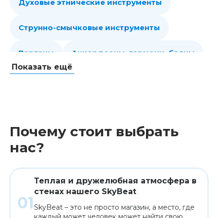
Духовые этнические инструменты
Струнно-смычковые инструменты
Варганы
Аккордеоны, гармони, баяны
Показать ещё
Губные гармошки
Народные струнные
Гитары
Мелодики духовые, пианики
Почему стоит выбрать
Клавишные
Сувениры, подарки
нас?
Аренда
Теплая и дружелюбная атмосфера в
стенах нашего SkyBeat
SkyBeat – это не просто магазин, а место, где
каждый может человек может найти свою