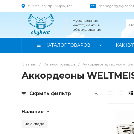
г. Москва, пр. Мира, 122
manager@skybeat.
Музыкальные
инструменты и
оборудование
КАТАЛОГ ТОВАРОВ
КАК КУ
Главная
/
Каталог товаров
/
Аккордеоны, гармони, ба
Аккордеоны WELTMEI
Скрыть фильтр
Наличие
на складе