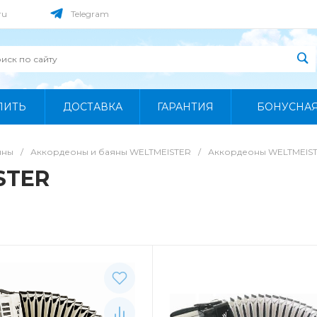
ru
Telegram
ПИТЬ
ДОСТАВКА
ГАРАНТИЯ
БОНУСНА
яны
/
Аккордеоны и баяны WELTMEISTER
/
Аккордеоны WELTMEIS
STER