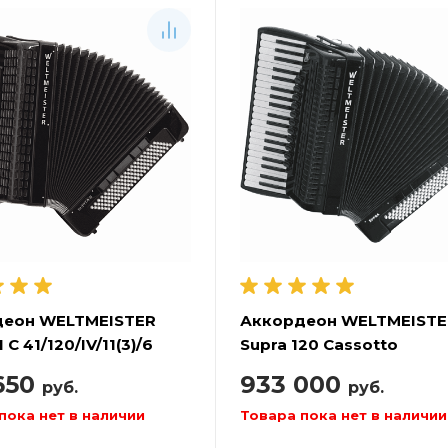
деон WELTMEISTER
Аккордеон WELTMEISTE
I C 41/120/IV/11(3)/6
Supra 120 Cassotto
to-Converter
650
933 000
руб.
руб.
пока нет в наличии
Товара пока нет в наличии