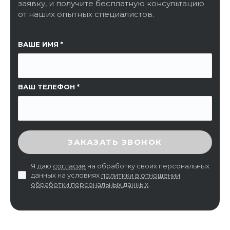
заявку, и получите бесплатную консультацию
от наших опытных специалистов.
ССЫЛКА НА СТРАНИЦУ
ВАШЕ ИМЯ
ВАШ ТЕЛЕФОН
ВВЕДИТЕ ПРОВЕРОЧНЫЙ КОД
ЗАКАЗАТЬ ЗВОНОК
Я даю
согласие
на обработку своих персональных
данных на условиях
политики в отношении
обработки персональных данных
.