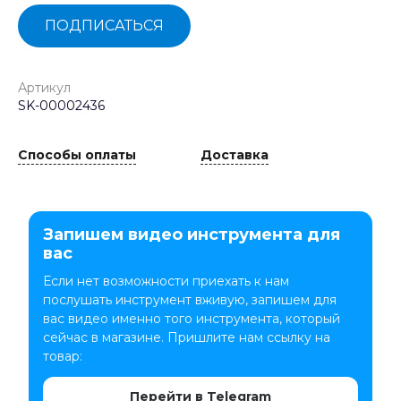
ПОДПИСАТЬСЯ
Артикул
SK-00002436
Способы оплаты
Доставка
Запишем видео инструмента для
вас
Если нет возможности приехать к нам
послушать инструмент вживую, запишем для
вас видео именно того инструмента, который
сейчас в магазине. Пришлите нам ссылку на
товар:
Перейти в Telegram