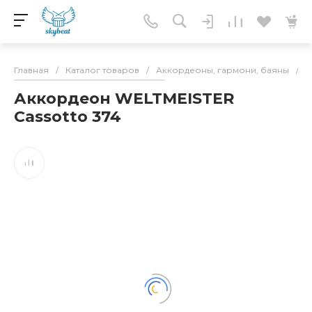
Главная
/
Каталог товаров
/
Аккордеоны, гармони, баяны
/
А
Аккордеон WELTMEISTER
Cassotto 374