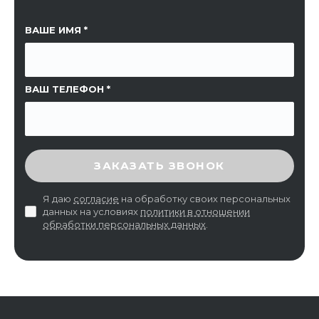
ССЫЛКА НА СТРАНИЦУ
ВАШЕ ИМЯ
ВАШ ТЕЛЕФОН
ВВЕДИТЕ ПРОВЕРОЧНЫЙ КОД
ЗАКАЗАТЬ ЗВОНОК
Я даю
согласие
на обработку своих персональных
данных на условиях
политики в отношении
обработки персональных данных
.